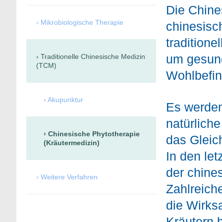
Die Chine
Mikrobiologische Therapie
chinesisch
traditione
um gesund
Traditionelle Chinesische Medizin
(TCM)
Wohlbefin
Akupunktur
Es werden
natürlich
Chinesische Phytotherapie
das Gleic
(Kräutermedizin)
In den le
der chine
Weitere Verfahren
Zahlreich
die Wirks
Kräutern 