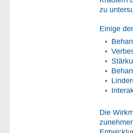
zu unters
Einige de
Behan
Verbe
Stärk
Behand
Linde
Intera
Die Wirkm
zunehmend 
Entwicklu